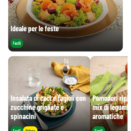
Ideale per le feste
Facili
Insalata di ceci e fagioli con
Pomodori ripie
zucchine grigliate e
mix di legumi 
spinacini
aromatiche
Facili
Veloce
Facili