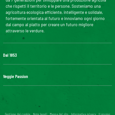
che rispetti il territorio e le persone. Sosteniamo una
agricoltura ecologica efficiente, intelligente e solidale,
fortemente orientata al futuro e innoviamo ogni giorno
dal campo al piatto per creare un futuro migliore
attraverso le verdure.
Dal 1853
Il Gruppo
Bonduelle S'impegna
Veggie Passion
La nostra filiera
Lavora con noi
l'ABC delle verdure
#veggiepassion
Alimentazione e curiosità
InOrto
Riciblog
Gestione dei cookie
Note legali
Mappa del sito
Informativa privacy
Il gruppo