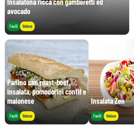
Insalatona ricca con gamberetti ed
avocado
Facili
Veloce
Panino con roast-beef,
insalata, pomodorini confit e
maionese
Insalata Zen
Facili
Veloce
Facili
Veloce