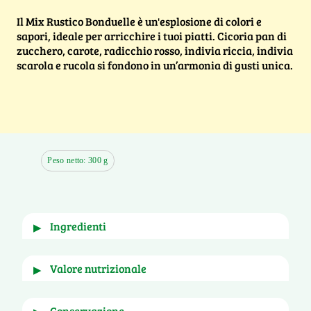
Il Mix Rustico Bonduelle è un'esplosione di colori e
sapori, ideale per arricchire i tuoi piatti. Cicoria pan di
zucchero, carote, radicchio rosso, indivia riccia, indivia
scarola e rucola si fondono in un’armonia di gusti unica.
Peso netto: 300 g
ingredienti
▶
Cicoria pan di zucchero, carote, radicchio rosso 
valore nutrizionale
▶
tondo, indivia riccia, indivia scarola, rucola. In 
proporzione variabile.
per
e per porzione di
conservazione