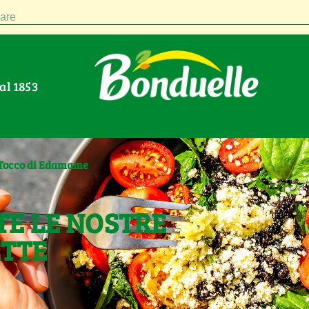
are
Dal 1853
o Tocco di Edamame
TE LE NOSTRE
ETTE