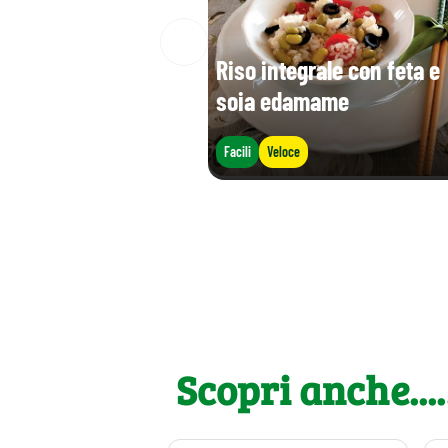
Riso integrale con feta e
soia edamame
Facili
Veloce
Scopri anche....