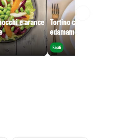
inocchi e arance
Tortino caco, zola, patate ed
e
edamame
Facili