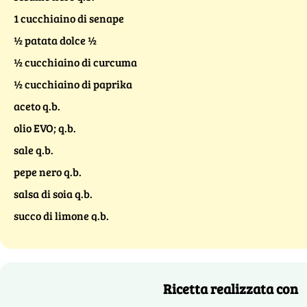
1 cucchiaino di senape
½ patata dolce ½
½ cucchiaino di curcuma
½ cucchiaino di paprika
aceto q.b.
olio EVO; q.b.
sale q.b.
pepe nero q.b.
salsa di soia q.b.
succo di limone q.b.
Ricetta realizzata con