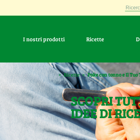
Ricerc
I nostri prodotti
Ricette
>
Ricette
>
Poke con tonno e Il Tu
SCOPRI TUT
IDEE DI RIC