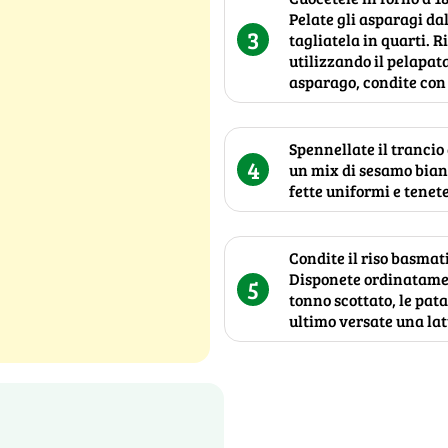
Pelate gli asparagi da
3
tagliatela in quarti. 
utilizzando il pelapata
asparago, condite con o
Spennellate il trancio
4
un mix di sesamo bianc
fette uniformi e tenete
Condite il riso basmati
Disponete ordinatament
5
tonno scottato, le patat
ultimo versate una lat