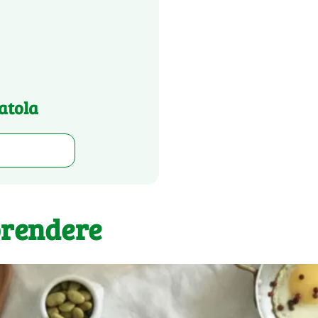
atola
prendere