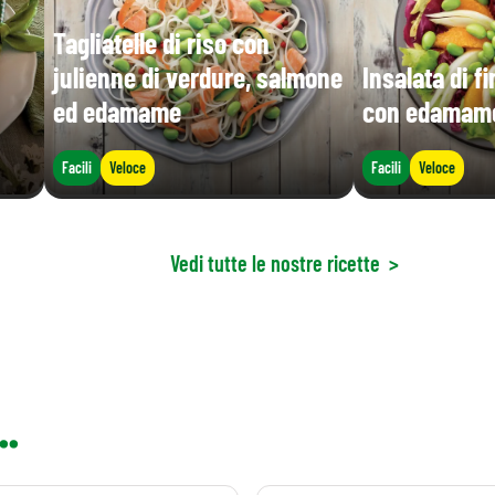
Tagliatelle di riso con
julienne di verdure, salmone
Insalata di f
ed edamame
con edamam
Facili
Veloce
Facili
Veloce
Vedi tutte le nostre ricette
>
..