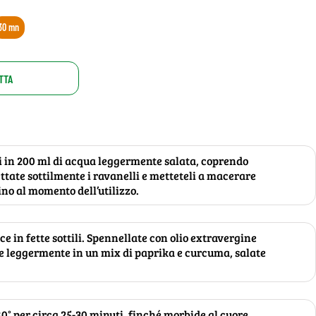
30 mn
TTA
i in 200 ml di acqua leggermente salata, coprendo
ttate sottilmente i ravanelli e metteteli a macerare
fino al momento dell’utilizzo.
ce in fette sottili. Spennellate con olio extravergine
te leggermente in un mix di paprika e curcuma, salate
80° per circa 25-30 minuti, finché morbide al cuore.