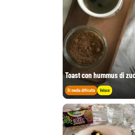
Toast con hummus di zuc
Di media difficoltà
Veloce