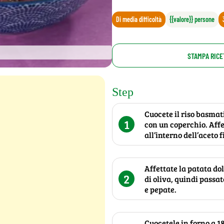
Di media difficoltà
{{valore}} persone
STAMPA RICE
Step
Cuocete il riso basmat
1
con un coperchio. Affe
all’interno dell’aceto 
Affettate la patata dol
2
di oliva, quindi passa
e pepate.
Cuocetele in forno a 1