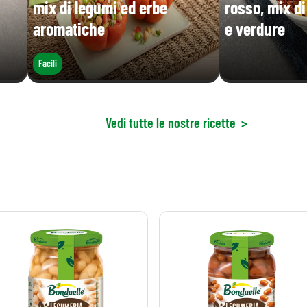
mix di legumi ed erbe
rosso, mix d
aromatiche
e verdure
Facili
Vedi tutte le nostre ricette
>