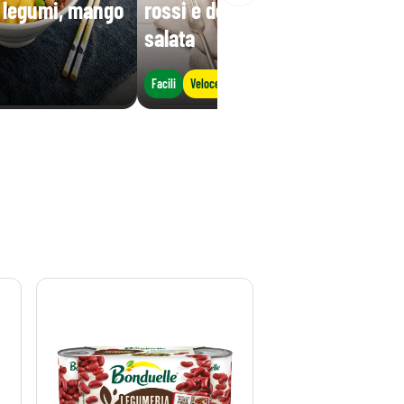
i legumi, mango
rossi e decorata con ricotta
salata
Facili
Veloce