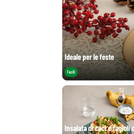
Sale (g)
Acido folico (Vitamina B9) (µg)
Ideale per le feste
Facili
Insalata di ceci e fagioli 