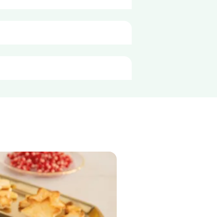
per
100g
517 kJ
124 kcal
6,8 g
1,0 g
1,4 g
1,2 g
6,8 g
11 g