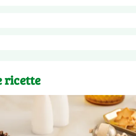
e, agente di resistenza: E509
uogo fresco e asciutto, al riparo da fonti di calore.
 ricette