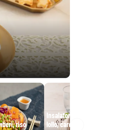
0,22 g
126 Vitamina B9
Insalatona base iceberg e
beri, riso
lollo, carote, mais, fagioli