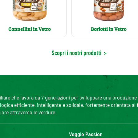
Cannellini in Vetro
Borlotti in Vetro
Scopri i nostri prodotti
>
are che lavora da 7 generazioni per sviluppare una produzione agr
gica efficiente, intelligente e solidale, fortemente orientata al
iore attraverso le verdure.
Veggie Passion