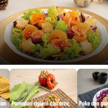
con
Pomodori ripieni con orzo,
Poke con gam