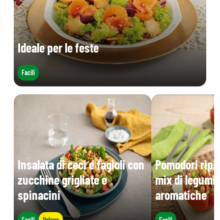
Ideale per le feste
Facili
Insalata di ceci e fagioli con
Pomodori ripie
zucchine grigliate e
mix di legumi 
spinacini
aromatiche
Facili
Veloce
Facili