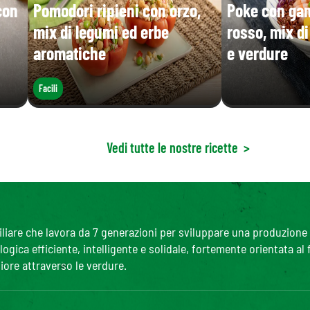
con
Pomodori ripieni con orzo,
Poke con gam
mix di legumi ed erbe
rosso, mix d
aromatiche
e verdure
Facili
Vedi tutte le nostre ricette
>
are che lavora da 7 generazioni per sviluppare una produzione agr
gica efficiente, intelligente e solidale, fortemente orientata al
iore attraverso le verdure.