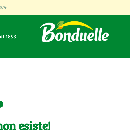
are
Dal 1853
.
on esiste!