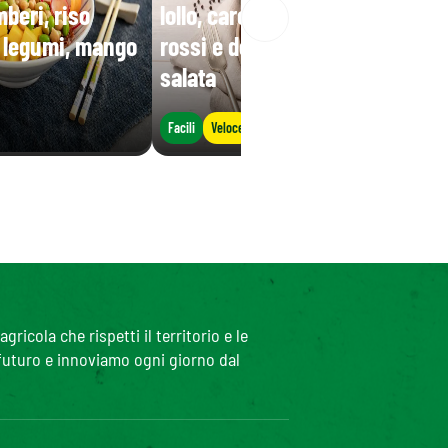
beri, riso
lollo, carote, mais, fagioli
i legumi, mango
rossi e decorata con ricotta
salata
Facili
Veloce
icola che rispetti il territorio e le
 futuro e innoviamo ogni giorno dal