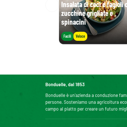
Insalata di ceci e fagioli 
zucchine grigliate e
spinacini
Facili
Veloce
Bonduelle, dal 1853
Bonduelle è un'azienda a conduzione famili
persone. Sosteniamo una agricoltura ecolo
campo al piatto per creare un futuro migl