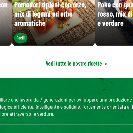
con
Pomodori ripieni con orzo,
Poke con gam
mix di legumi ed erbe
rosso, mix d
aromatiche
e verdure
Facili
Vedi tutte le nostre ricette
>
are che lavora da 7 generazioni per sviluppare una produzione agr
gica efficiente, intelligente e solidale, fortemente orientata al
iore attraverso le verdure.