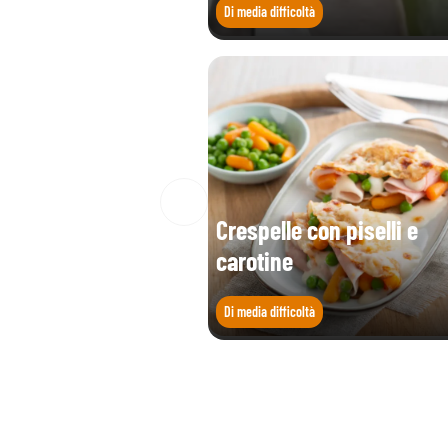
Di media difficoltà
Crespelle con piselli e
carotine
Di media difficoltà