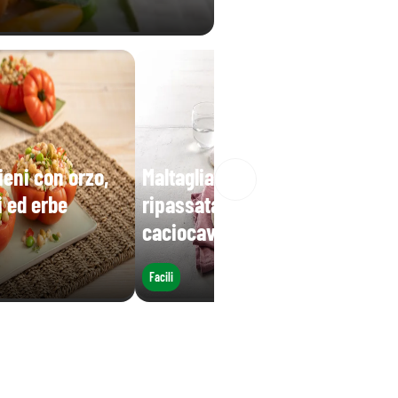
ieni con orzo,
Maltagliati con scarola
i ed erbe
ripassata, porro, olive e
caciocavallo
Facili