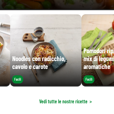
Pomodori rip
Noodles con radicchio,
mix di legum
cavolo e carote
aromatiche
Facili
Facili
Vedi tutte le nostre ricette
>