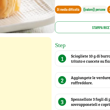
Di media difficoltà
{{valore}} persone
STAMPA RICE
Step
Sciogliete 10 g di bur
1
tritato e cuocete su f
Aggiungete le verdure,
2
raffreddare.
Spennellate 3 fogli di 
3
sovrapponeteli e copri