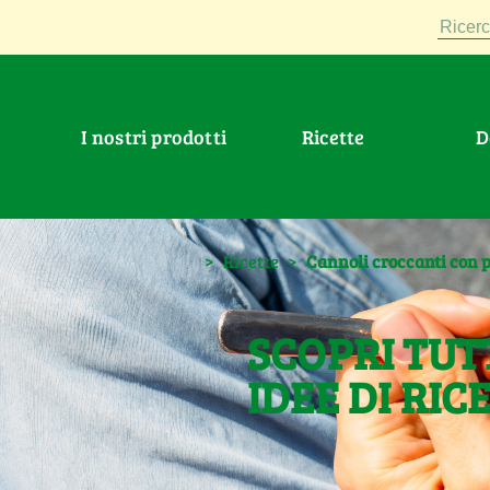
Ricerc
I nostri prodotti
Ricette
>
Ricette
>
Cannoli croccanti con pi
SCOPRI TUT
IDEE DI RIC