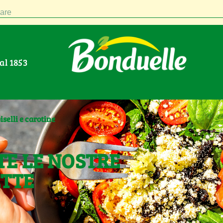
are
Dal 1853
selli e carotine
TE LE NOSTRE
ETTE