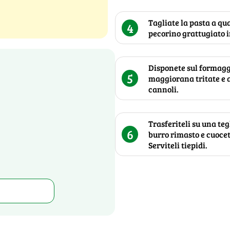
Tagliate la pasta a qua
4
pecorino grattugiato i
Disponete sul formaggi
5
maggiorana tritate e a
cannoli.
Trasferiteli su una teg
6
burro rimasto e cuocet
Serviteli tiepidi.