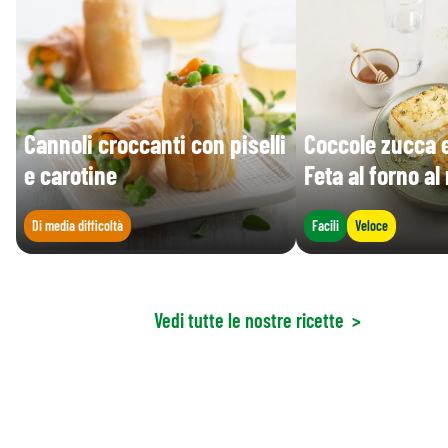
Cannoli croccanti con piselli
Coccole zucca 
e carotine
Feta al forno al
Di media difficoltà
Facili
Veloce
Vedi tutte le nostre ricette
>