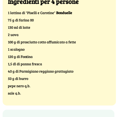
Ingredienti per 4 persone
1 lattina di "Piselli e Carotine"
Bonduelle
75 g di farina 00
130 ml di latte
2 uova
100 g di prosciutto cotto affumicato a fette
1 scalogno
120 g di Fontina
1,5 dl di panna fresca
40 g di Parmigiano reggiano grattugiato
50 g di burro
pepe nero q.b.
sale q.b.