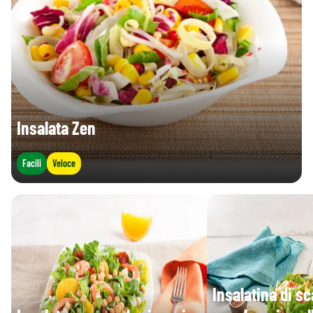
Insalata Zen
Facili
Veloce
Insalatina di sc