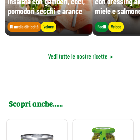
Insalata con gamberi, ceci,
con dressing al
pomodori secchi e arance
miele e salmon
Di media difficoltà
Veloce
Facili
Veloce
Vedi tutte le nostre ricette
>
Scopri anche......