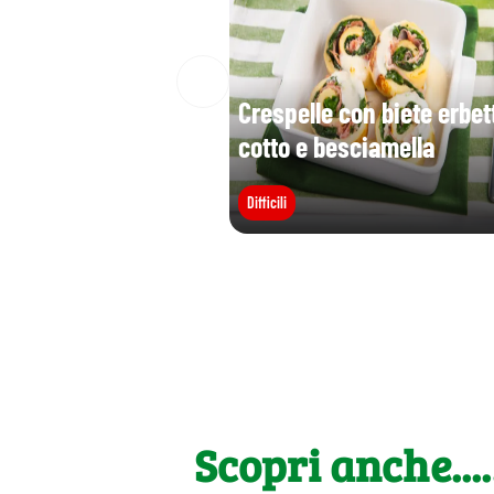
Crespelle con biete erbet
cotto e besciamella
Difficili
Scopri anche....