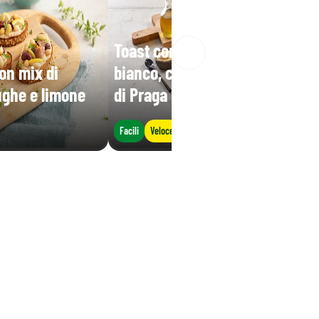
Toast con radicchio, cavolo
on mix di
bianco, carote e prosciutto
ughe e limone
di Praga
Facili
Veloce