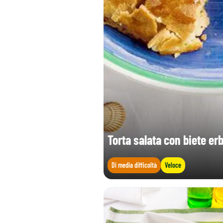
Torta salata con biete erb
Di media difficoltà
Veloce