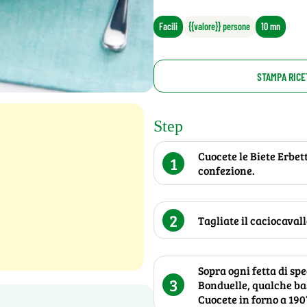
Facili
{{valore}} persone
10 mn
STAMPA RICE
Step
Cuocete le Biete Erbet
1
confezione.
2
Tagliate il caciocavall
Sopra ogni fetta di sp
3
Bonduelle, qualche bas
Cuocete in forno a 190