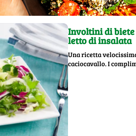
Involtini di biet
letto di insalata
Una ricetta velocissima 
caciocavallo. I compli