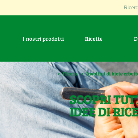
Ricerc
I nostri prodotti
Ricette
>
Ricette
>
Involtini di biete erbett
SCOPRI TUT
IDEE DI RIC