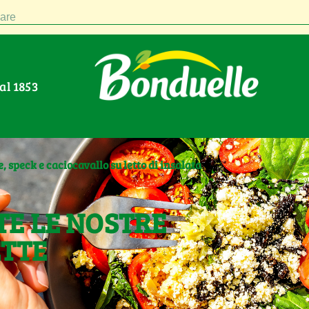
are
Dal 1853
e, speck e caciocavallo su letto di insalata
TE LE NOSTRE
ETTE