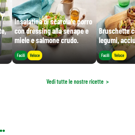
Insalatina di scarola e porro
te,
con dressing alla senape e
Bruschette c
miele e salmone crudo.
legumi, acci
Facili
Veloce
Facili
Veloce
Vedi tutte le nostre ricette
>
..