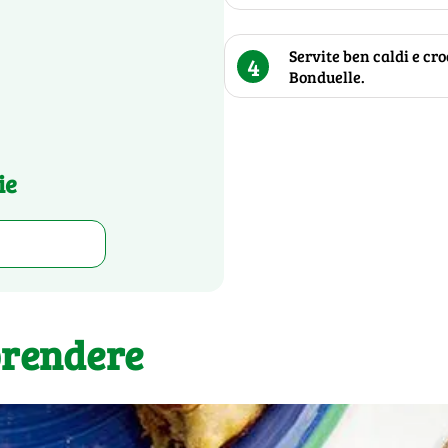
Servite ben caldi e c
4
Bonduelle.
ie
prendere