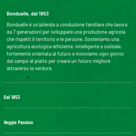
Bonduelle, dal 1853
Bonduelle è un'azienda a conduzione familiare che lavora
da 7 generazioni per sviluppare una produzione agricola
che rispetti il territorio e le persone. Sosteniamo una
agricoltura ecologica efficiente, intelligente e solidale,
fortemente orientata al futuro e innoviamo ogni giorno
dal campo al piatto per creare un futuro migliore
attraverso le verdure.
Dal 1853
Il Gruppo
Bonduelle S'impegna
Veggie Passion
La nostra filiera
Lavora con noi
l'ABC delle verdure