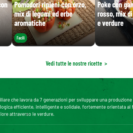
con
Pomodori ripieni con orzo,
Poke con gam
mix di legumi ed erbe
rosso, mix d
aromatiche
e verdure
Facili
Vedi tutte le nostre ricette
>
are che lavora da 7 generazioni per sviluppare una produzione agr
gica efficiente, intelligente e solidale, fortemente orientata al
iore attraverso le verdure.