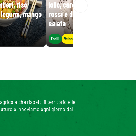
beri, riso
lollo, carote, mais, fagioli
i legumi, mango
rossi e decorata con ricotta
salata
Facili
Veloce
icola che rispetti il territorio e le
 futuro e innoviamo ogni giorno dal