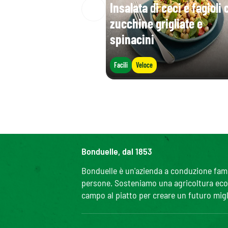
Insalata di ceci e fagioli 
zucchine grigliate e
spinacini
Facili
Veloce
Bonduelle, dal 1853
Bonduelle è un'azienda a conduzione famili
persone. Sosteniamo una agricoltura ecolo
campo al piatto per creare un futuro migl