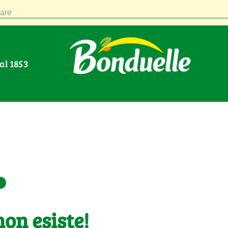
are
Dal 1853
.
on esiste!