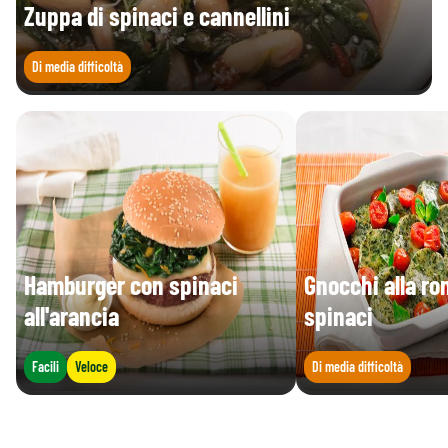
Zuppa di spinaci e cannellini
Di media difficoltà
Hamburger con spinaci
Gnocchi alla r
all'arancia
spinaci
Facili
Veloce
Di media difficoltà