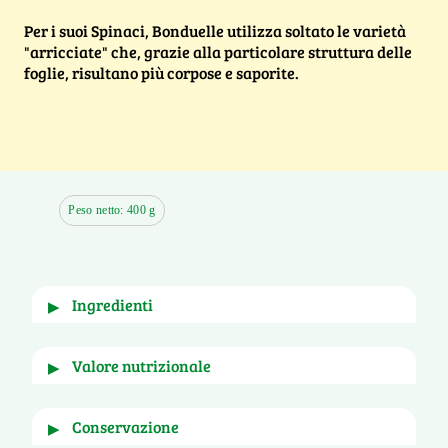
Per i suoi Spinaci, Bonduelle utilizza soltato le varietà
"arricciate" che, grazie alla particolare struttura delle
foglie, risultano più corpose e saporite.
Peso netto: 400 g
ingredienti
▶
Spinaci.
valore nutrizionale
▶
per
e per porzione di
conservazione
▶
100g
200g