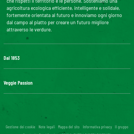
che rispetti il territorio e le persone. Sosteniamo una
agricoltura ecologica efficiente, intelligente e solidale,
fortemente orientata al futuro e innoviamo ogni giorno
dal campo al piatto per creare un futuro migliore
attraverso le verdure.
Dal 1853
Il Gruppo
Bonduelle S'impegna
Veggie Passion
La nostra filiera
Lavora con noi
l'ABC delle verdure
#veggiepassion
Alimentazione e curiosità
InOrto
Riciblog
Gestione dei cookie
Note legali
Mappa del sito
Informativa privacy
Il gruppo
Accessibilità digitale: non conforme