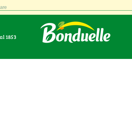
are
Dal 1853