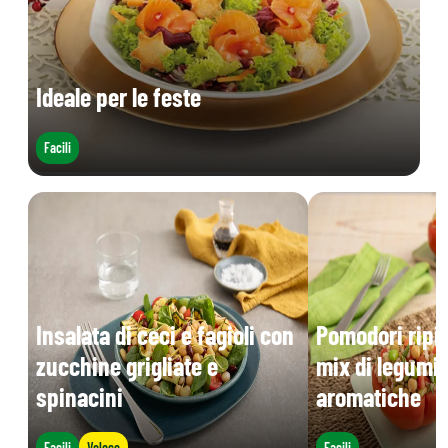
Ideale per le feste
Facili
Insalata di ceci e fagioli con
Pomodori ripie
zucchine grigliate e
mix di legumi 
spinacini
aromatiche
Facili
Veloce
Facili