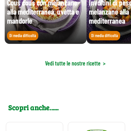
Cous cous con melanzane
Involtini di pe
alla mediterranea, uvetta e
melanzane alla
mandorle
mediterranea
Di media difficoltà
Di media difficoltà
Vedi tutte le nostre ricette
>
Scopri anche......