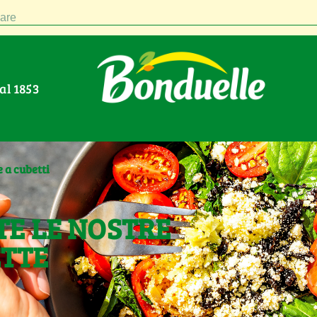
are
Dal 1853
e a cubetti
TE LE NOSTRE
ETTE