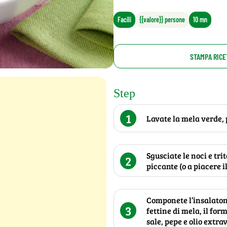
Facili
{{valore}} persone
10 mn
STAMPA RICE
Step
1
Lavate la mela verde, p
Sgusciate le noci e tri
2
piccante (o a piacere i
Componete l’insalaton
3
fettine di mela, il for
sale, pepe e olio extra