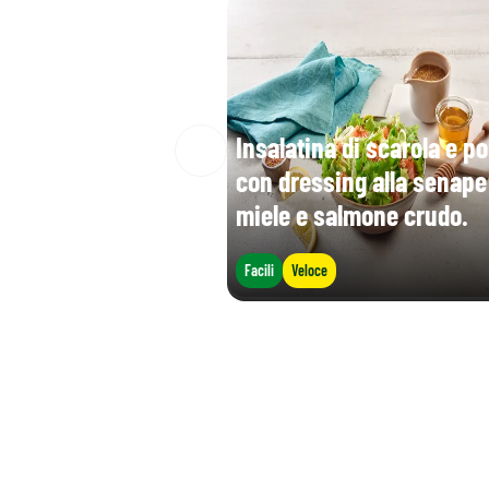
Insalatina di scarola e po
con dressing alla senape
miele e salmone crudo.
Facili
Veloce