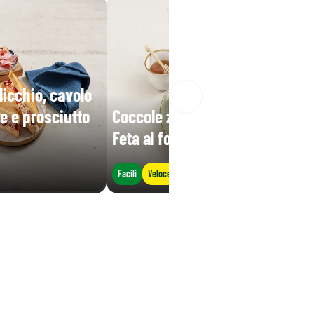
dicchio, cavolo
e e prosciutto
Coccole zucca e carote con
Feta al forno al miele
Facili
Veloce