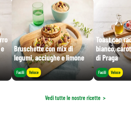
rro
Toast con ra
 e
Bruschette con mix di
bianco, carot
legumi, acciughe e limone
di Praga
Facili
Veloce
Facili
Veloce
Vedi tutte le nostre ricette
>