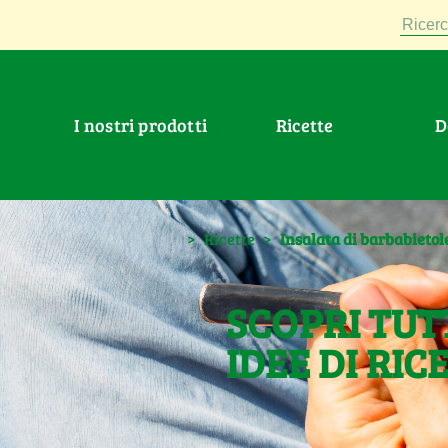
Ricerc
I nostri prodotti
Ricette
>
Ricette
>
Insalata di barbabietol
SCOPRI TUT
IDEE DI RIC