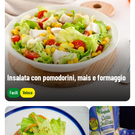
- di cui zuccheri (g)
1,5 g
0,8 g
Fibre (g)
1,2 g
0,6 g
Proteine (g)
1,0 g
0,5 g
Sale (g)
0,02 g
0 g
Insalata con pomodorini, mais e formaggio
Facili
Veloce