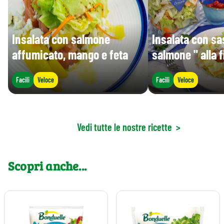
Insalata con salmone
Insalata con sa
affumicato, mango e feta
salmone " alla
Facili
Veloce
Facili
Veloce
Vedi tutte le nostre ricette
>
Scopri anche...