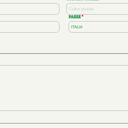
PAESE
*