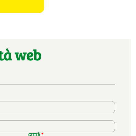
ità web
CITTÀ
*