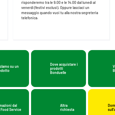
risponderemo tra le 9.00 e le 14.00 dal lunedì al
venerdì (festivi esclusi). Oppure lasciaci un
messaggio quando vuoi tu alla nostra segreteria
telefonica.
Dove acquistare i
clamo su un
V
prodotti
odotto
B
Bonduelle
mazioni dal
Altra
Doma
 Food Service
richiesta
sull