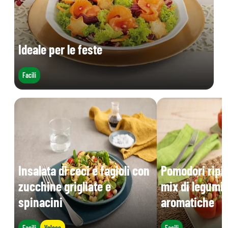
Ideale per le feste
Facili
Insalata di ceci e fagioli con
Pomodori ripie
zucchine grigliate e
mix di legumi 
spinacini
aromatiche
Facili
Veloce
Facili