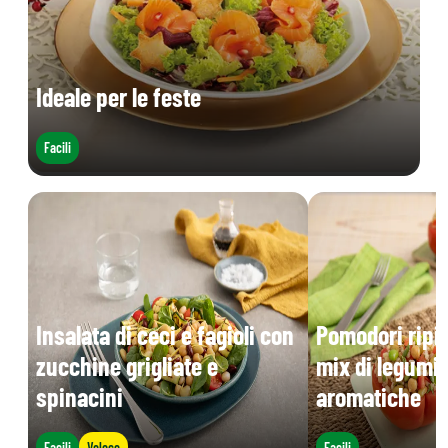
Ideale per le feste
Facili
Insalata di ceci e fagioli con
Pomodori ripie
zucchine grigliate e
mix di legumi 
spinacini
aromatiche
Facili
Veloce
Facili