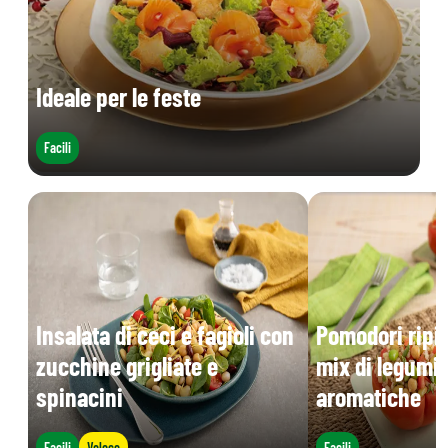
Ideale per le feste
Facili
Insalata di ceci e fagioli con
Pomodori ripie
zucchine grigliate e
mix di legumi 
spinacini
aromatiche
Facili
Veloce
Facili