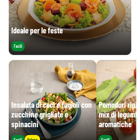
Ideale per le feste
Facili
Insalata di ceci e fagioli con
Pomodori ripie
zucchine grigliate e
mix di legumi 
spinacini
aromatiche
Facili
Veloce
Facili