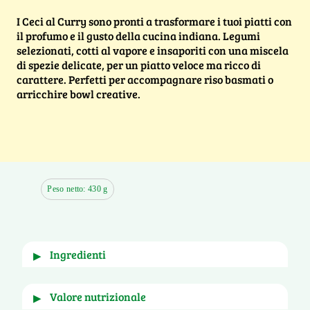
I Ceci al Curry sono pronti a trasformare i tuoi piatti con
il profumo e il gusto della cucina indiana. Legumi
selezionati, cotti al vapore e insaporiti con una miscela
di spezie delicate, per un piatto veloce ma ricco di
carattere. Perfetti per accompagnare riso basmati o
arricchire bowl creative.
Peso netto: 430 g
ingredienti
▶
Acqua. ortaggi in proporzione variabile 28,8% 
valore nutrizionale
▶
(zucchine, carote, patate dolci, peperoni rossi, 