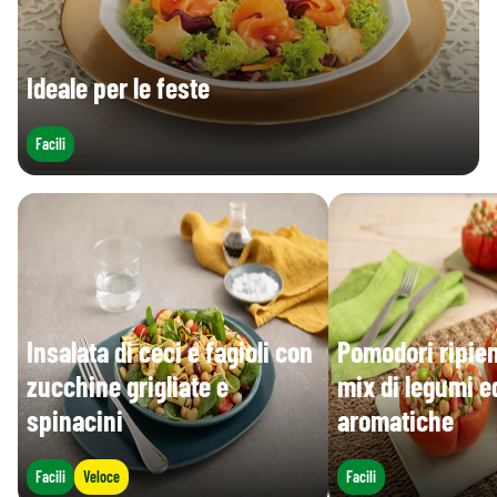
Ideale per le feste
Facili
Insalata di ceci e fagioli con
Pomodori ripien
zucchine grigliate e
mix di legumi e
spinacini
aromatiche
Facili
Veloce
Facili