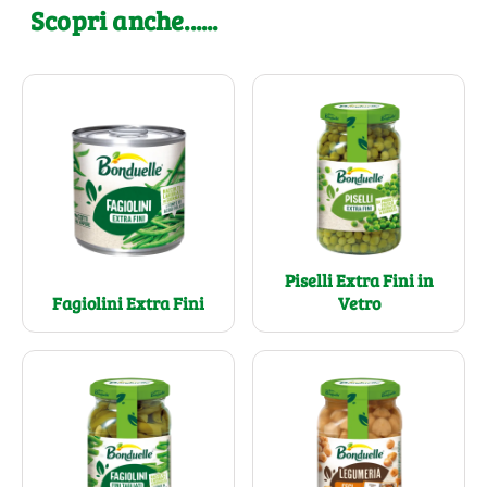
Scopri anche......
Piselli Extra Fini in
Fagiolini Extra Fini
Vetro