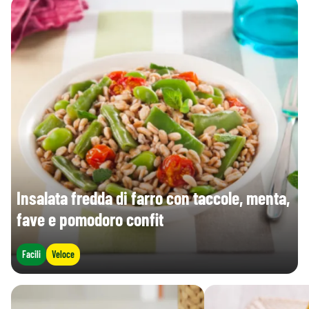
Insalata fredda di farro con taccole, menta,
fave e pomodoro confit
Facili
Veloce