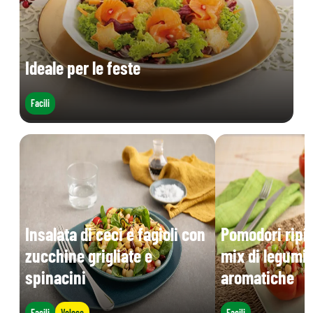
Ideale per le feste
Facili
Insalata di ceci e fagioli con
Pomodori ripie
zucchine grigliate e
mix di legumi 
spinacini
aromatiche
Facili
Veloce
Facili