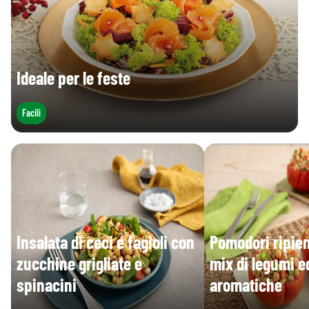
Ideale per le feste
Facili
Insalata di ceci e fagioli con
Pomodori ripien
zucchine grigliate e
mix di legumi e
spinacini
aromatiche