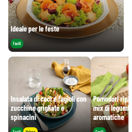
Ideale per le feste
Facili
Insalata di ceci e fagioli con
Pomodori ripie
zucchine grigliate e
mix di legumi 
spinacini
aromatiche
Facili
Veloce
Facili