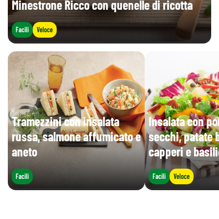
Minestrone Ricco con quenelle di ricotta
Facili
Veloce
Tramezzini con insalata
Insalata con p
russa, salmone affumicato e
secchi, patate b
aneto
capperi e basil
Facili
Facili
Veloce