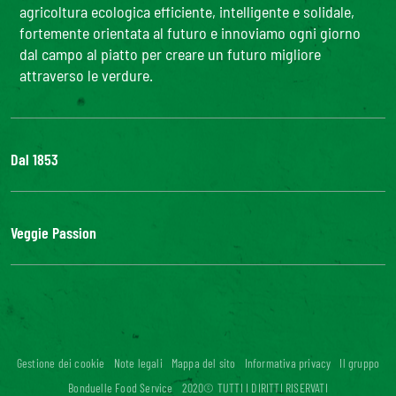
agricoltura ecologica efficiente, intelligente e solidale,
fortemente orientata al futuro e innoviamo ogni giorno
dal campo al piatto per creare un futuro migliore
attraverso le verdure.
Dal 1853
Il Gruppo
Bonduelle S'impegna
Veggie Passion
La nostra filiera
Lavora con noi
l'ABC delle verdure
#veggiepassion
Alimentazione e curiosità
InOrto
Riciblog
Gestione dei cookie
Note legali
Mappa del sito
Informativa privacy
Il gruppo
Accessibilità digitale: non conforme
Bonduelle Food Service
2020© TUTTI I DIRITTI RISERVATI