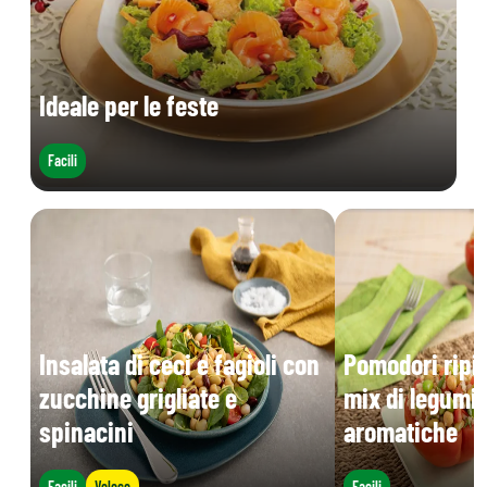
Ideale per le feste
Facili
Insalata di ceci e fagioli con
Pomodori ripie
zucchine grigliate e
mix di legumi 
spinacini
aromatiche
Facili
Veloce
Facili