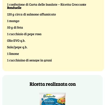
1 confezione di Carta delle Insalate – Ricetta Croccante
Bonduelle
120 g circa di salmone affumicato
1 mango
50 g di feta
1 cucchiaio di pepe rosa
Olio EVO q.b.
Sale/pepe q.b.
1 limone
1 cucchiaino di senape in grani
Ricetta realizzata con