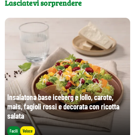
Lasciatevi sorprendere
Insalatona base iceberg e lollo, carote,
mais, fagioli rossi e decorata con ricotta
salata
Facili
Veloce