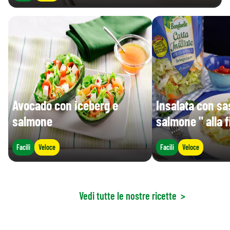
Avocado con iceberg e
Insalata con sa
salmone
salmone " alla
Facili
Veloce
Facili
Veloce
Vedi tutte le nostre ricette
>