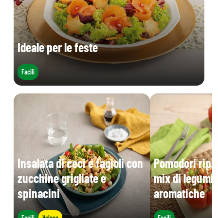
Ideale per le feste
Facili
Insalata di ceci e fagioli con
Pomodori ripie
zucchine grigliate e
mix di legumi 
spinacini
aromatiche
Facili
Veloce
Facili