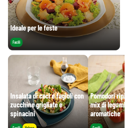
Ideale per le feste
Facili
Insalata di ceci e fagioli con
Pomodori ripie
zucchine grigliate e
mix di legumi 
spinacini
aromatiche
Facili
Veloce
Facili