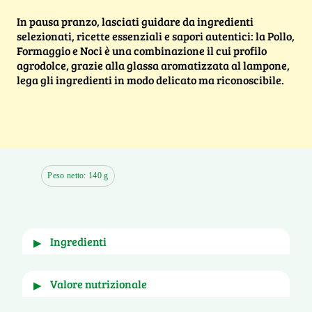
In pausa pranzo, lasciati guidare da ingredienti
selezionati, ricette essenziali e sapori autentici: la Pollo,
Formaggio e Noci è una combinazione il cui profilo
agrodolce, grazie alla glassa aromatizzata al lampone,
lega gli ingredienti in modo delicato ma riconoscibile.
Peso netto: 140 g
ingredienti
▶
Ortaggi in proporzione variabile 61,3% (carote, 
valore nutrizionale
▶
lattughino verde, lattughino rosso, lattuga 
romana da taglio, spinacino, rucola), straccetti 