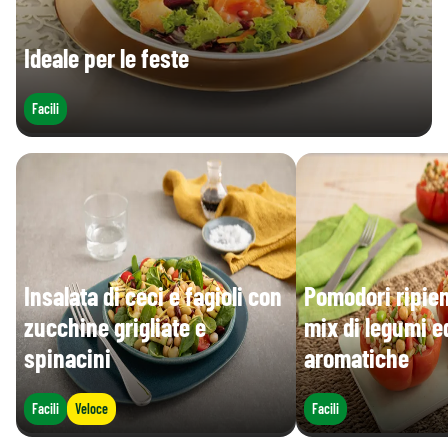
Ideale per le feste
Facili
Insalata di ceci e fagioli con
Pomodori ripien
zucchine grigliate e
mix di legumi e
spinacini
aromatiche
Facili
Veloce
Facili