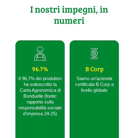
I nostri impegni, in
numeri
96.7%
B Corp
Il 96,7% dei produttori
Siamo un’azienda
ha sottoscritto la
certificata B Corp a
Carta Agronomica di
livello globale
Bonduelle (fonte:
rapporto sulla
responsabilità sociale
d'impresa 24-25)