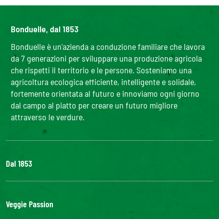
Bonduelle, dal 1853
Bonduelle è un'azienda a conduzione familiare che lavora
da 7 generazioni per sviluppare una produzione agricola
che rispetti il territorio e le persone. Sosteniamo una
agricoltura ecologica efficiente, intelligente e solidale,
fortemente orientata al futuro e innoviamo ogni giorno
dal campo al piatto per creare un futuro migliore
attraverso le verdure.
Dal 1853
Il Gruppo
Bonduelle S'impegna
Veggie Passion
La nostra filiera