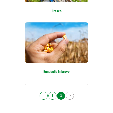
Fresco
Bonduelle in breve
<
1
2
>