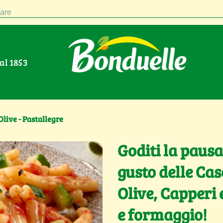
are
Dal 1853
live - Pastallegre
Goditi la pausa
gusto delle Ca
Olive, Capperi
e formaggio!