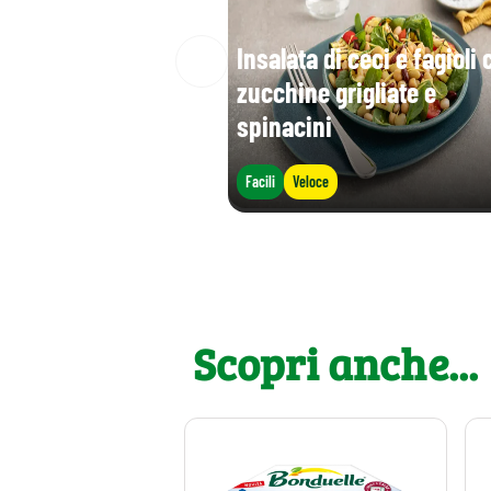
Insalata di ceci e fagioli 
zucchine grigliate e
spinacini
Facili
Veloce
Scopri anche...