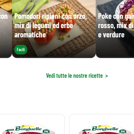
con
Pomodori ripieni con orzo,
Poke con gam
mix di legumi ed erbe
rosso, mix d
aromatiche
e verdure
Facili
Vedi tutte le nostre ricette
>