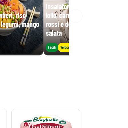
Insalatona base iceberg e
beri, riso
lollo, carote, mais, fagioli
i legumi, mango
rossi e decorata con ricotta
salata
Facili
Veloce