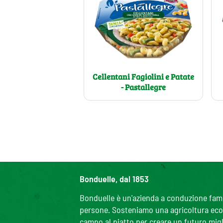
Cellentani Fagiolini e Patate
- Pastallegre
Bonduelle, dal 1853
Bonduelle è un'azienda a conduzione famili
persone. Sosteniamo una agricoltura ecolo
campo al piatto per creare un futuro migl