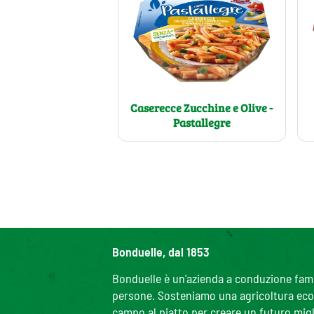
Caserecce Zucchine e Olive -
Pastallegre
Bonduelle, dal 1853
Bonduelle è un'azienda a conduzione famili
persone. Sosteniamo una agricoltura ecolo
campo al piatto per creare un futuro migl