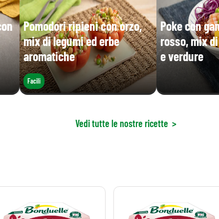
con
Pomodori ripieni con orzo,
Poke con gam
mix di legumi ed erbe
rosso, mix d
aromatiche
e verdure
Facili
Vedi tutte le nostre ricette
>