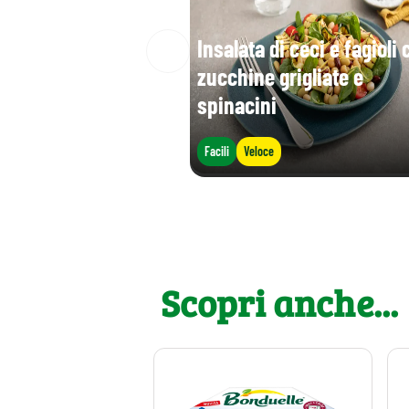
Insalata di ceci e fagioli 
zucchine grigliate e
spinacini
Facili
Veloce
Scopri anche...