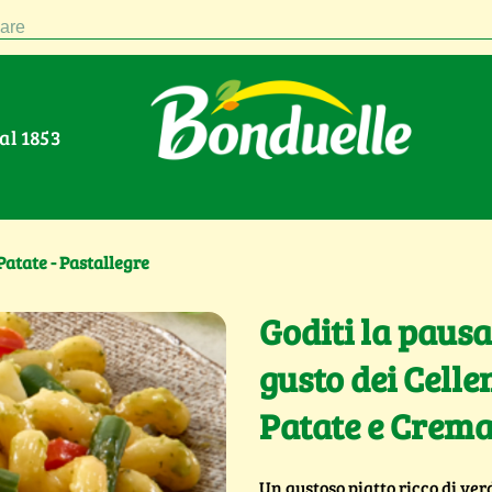
are
Dal 1853
Patate - Pastallegre
Goditi la pausa
gusto dei Celle
Patate e Crema 
Un gustoso piatto ricco di verd