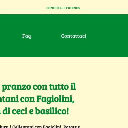
BONDUELLE FRIENDS
faq
contattaci
 pranzo con tutto il
ntani con Fagiolini,
di ceci e basilico!
ure, i Cellentani con Fagiolini, Patate e