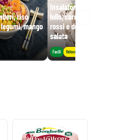
Insalatona base iceberg e
beri, riso
lollo, carote, mais, fagioli
i legumi, mango
rossi e decorata con ricotta
salata
Facili
Veloce