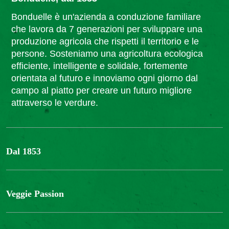
Bonduelle è un'azienda a conduzione familiare
che lavora da 7 generazioni per sviluppare una
produzione agricola che rispetti il territorio e le
persone. Sosteniamo una agricoltura ecologica
efficiente, intelligente e solidale, fortemente
orientata al futuro e innoviamo ogni giorno dal
campo al piatto per creare un futuro migliore
attraverso le verdure.
Dal 1853
Il Gruppo
Bonduelle S'impegna
Veggie Passion
La nostra filiera
Lavora con noi
l'ABC delle verdure
#veggiepassion