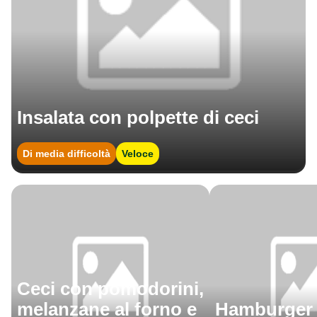
Insalata con polpette di ceci
Di media difficoltà
Veloce
Ceci con pomodorini,
melanzane al forno e
Hamburger d