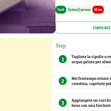
Facili
{{valore}} persone
60 mn
STAMPA RICE
Step
Tagliate la cipolla a r
1
acqua gelata per alme
Nel frattempo tritate 
2
ciotolina, copritele po
Aggiungete un cucchiai
3
bene con una forchetta