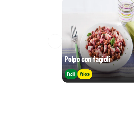
Polpo con fagioli
Facili
Veloce