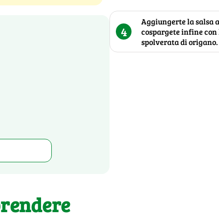
Aggiungerte la salsa 
4
cospargete infine con 
spolverata di origano.
prendere