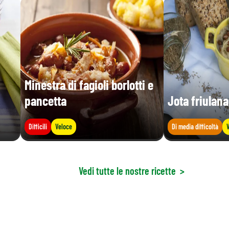
Minestra di fagioli borlotti e
pancetta
Jota friulana
Difficili
Veloce
Di media difficoltà
V
Vedi tutte le nostre ricette
>