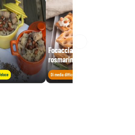
Focaccia di borlotti al
rosmarino con burrata
eloce
Di media difficoltà