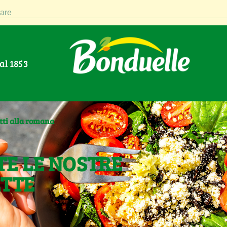
are
Dal 1853
otti alla romana
TE LE NOSTRE
ETTE