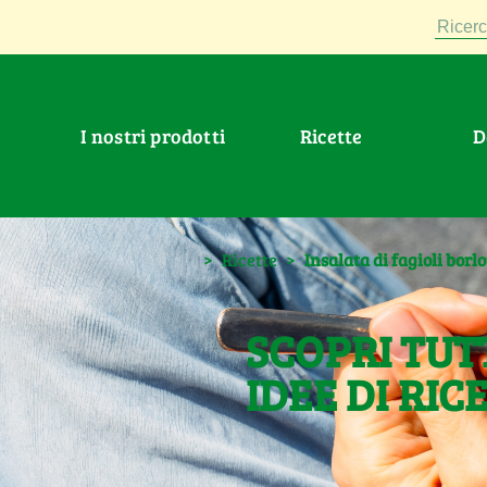
Ricerc
I nostri prodotti
Ricette
>
Ricette
>
Insalata di fagioli borl
SCOPRI TUT
IDEE DI RIC