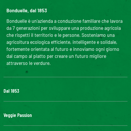
Bonduelle, dal 1853
Bonduelle è un'azienda a conduzione familiare che lavora
da 7 generazioni per sviluppare una produzione agricola
che rispetti il territorio e le persone. Sosteniamo una
agricoltura ecologica efficiente, intelligente e solidale,
fortemente orientata al futuro e innoviamo ogni giorno
dal campo al piatto per creare un futuro migliore
attraverso le verdure.
Dal 1853
Il Gruppo
Bonduelle S'impegna
Veggie Passion
La nostra filiera
Lavora con noi
l'ABC delle verdure