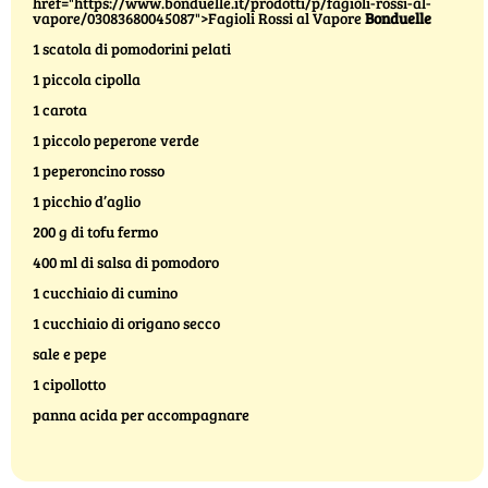
href="https://www.bonduelle.it/prodotti/p/fagioli-rossi-al-
vapore/03083680045087">Fagioli Rossi al Vapore
Bonduelle
1 scatola di pomodorini pelati
1 piccola cipolla
1 carota
1 piccolo peperone verde
1 peperoncino rosso
1 picchio d’aglio
200 g di tofu fermo
400 ml di salsa di pomodoro
1 cucchiaio di cumino
1 cucchiaio di origano secco
sale e pepe
1 cipollotto
panna acida per accompagnare