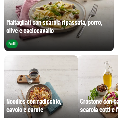
Maltagliati con scarola ripassata, porro,
olive e caciocavallo
Facili
Noodles con radicchio,
Crostone con ca
cavolo e carote
scarola cotti e 