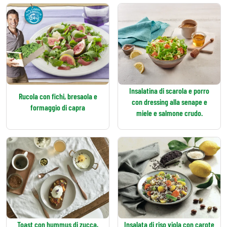
Insalatina di scarola e porro
Rucola con fichi, bresaola e
con dressing alla senape e
formaggio di capra
miele e salmone crudo.
Toast con hummus di zucca,
Insalata di riso viola con carote