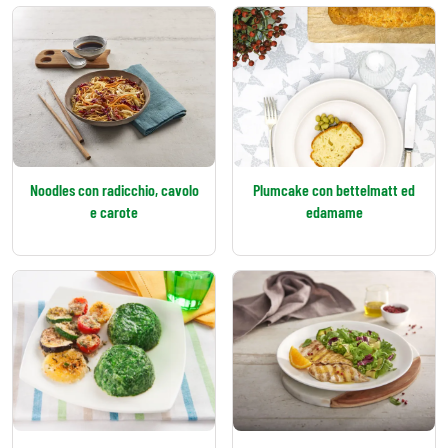
Noodles con radicchio, cavolo
Plumcake con bettelmatt ed
e carote
edamame