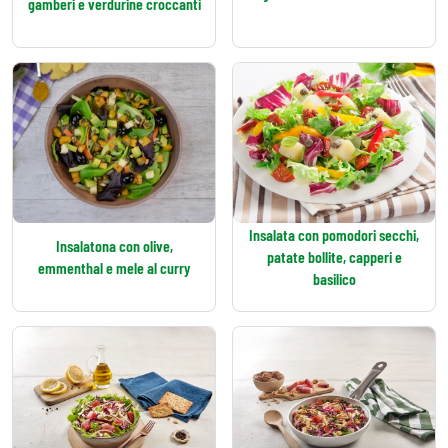
gamberi e verdurine croccanti
Insalata con pomodori secchi,
Insalatona con olive,
patate bollite, capperi e
emmenthal e mele al curry
basilico